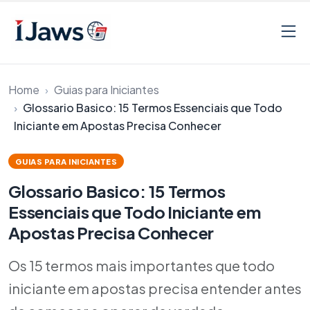
Pular para o conteúdo
Home
Guias para Iniciantes
Glossario Basico: 15 Termos Essenciais que Todo
Iniciante em Apostas Precisa Conhecer
GUIAS PARA INICIANTES
Glossario Basico: 15 Termos
Essenciais que Todo Iniciante em
Apostas Precisa Conhecer
Os 15 termos mais importantes que todo
iniciante em apostas precisa entender antes