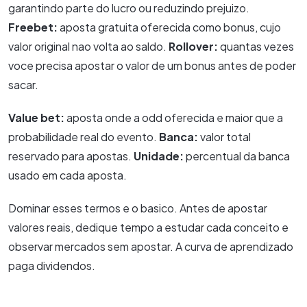
garantindo parte do lucro ou reduzindo prejuizo.
Freebet:
aposta gratuita oferecida como bonus, cujo
valor original nao volta ao saldo.
Rollover:
quantas vezes
voce precisa apostar o valor de um bonus antes de poder
sacar.
Value bet:
aposta onde a odd oferecida e maior que a
probabilidade real do evento.
Banca:
valor total
reservado para apostas.
Unidade:
percentual da banca
usado em cada aposta.
Dominar esses termos e o basico. Antes de apostar
valores reais, dedique tempo a estudar cada conceito e
observar mercados sem apostar. A curva de aprendizado
paga dividendos.