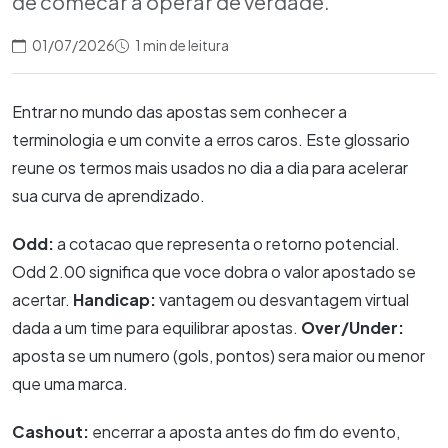
de comecar a operar de verdade.
01/07/2026
1 min de leitura
Entrar no mundo das apostas sem conhecer a
terminologia e um convite a erros caros. Este glossario
reune os termos mais usados no dia a dia para acelerar
sua curva de aprendizado.
Odd:
a cotacao que representa o retorno potencial.
Odd 2.00 significa que voce dobra o valor apostado se
acertar.
Handicap:
vantagem ou desvantagem virtual
dada a um time para equilibrar apostas.
Over/Under:
aposta se um numero (gols, pontos) sera maior ou menor
que uma marca.
Cashout:
encerrar a aposta antes do fim do evento,