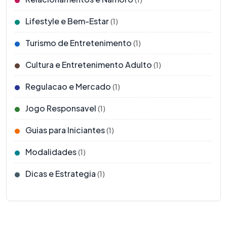
Lifestyle e Bem-Estar
(1)
Turismo de Entretenimento
(1)
Cultura e Entretenimento Adulto
(1)
Regulacao e Mercado
(1)
Jogo Responsavel
(1)
Guias para Iniciantes
(1)
Modalidades
(1)
Dicas e Estrategia
(1)