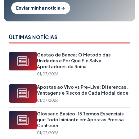
Enviar minha notícia →
ÚLTIMAS NOTÍCIAS
Gestao de Banca: O Metodo das
Unidades e Por Que Ele Salva
Apostadores da Ruina
01/07/2026
Apostas ao Vivo vs Pre-Live: Diferencas,
Vantagens e Riscos de Cada Modalidade
01/07/2026
Glossario Basico: 15 Termos Essenciais
que Todo Iniciante em Apostas Precisa
Conhecer
01/07/2026