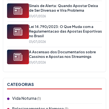
Sinais de Alerta: Quando Apostar Deixa
de Ser Diversao e Vira Problema
01/07/2026
Lei 14.790/2023: O Que Muda com a
Regulamentacao das Apostas Esportivas
no Brasil
01/07/2026
A Ascensao dos Documentarios sobre
Cassinos e Apostas nos Streamings
01/07/2026
CATEGORIAS
Vida Noturna
(1)
Relacionamentos e Namoro
(1)